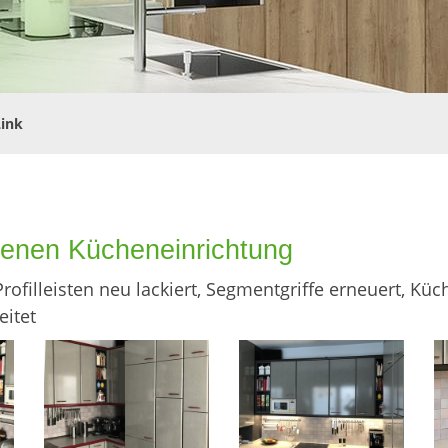
Link
denen Kücheneinrichtung
ofilleisten neu lackiert, Segmentgriffe erneuert, Küc
eitet