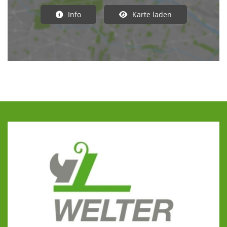
Info
Karte laden