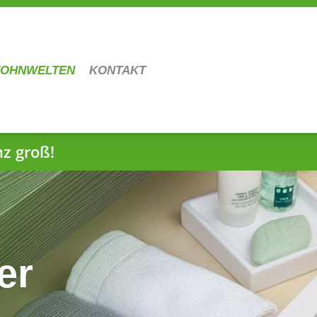
OHNWELTEN
KONTAKT
nz groß!
er